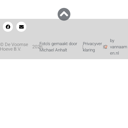
by
Foto's gemaakt door
Privacyver
© De Voornse
2026
|
|
|
vannaam
Hoeve B.V.
Michael Anhalt
klaring
en.nl