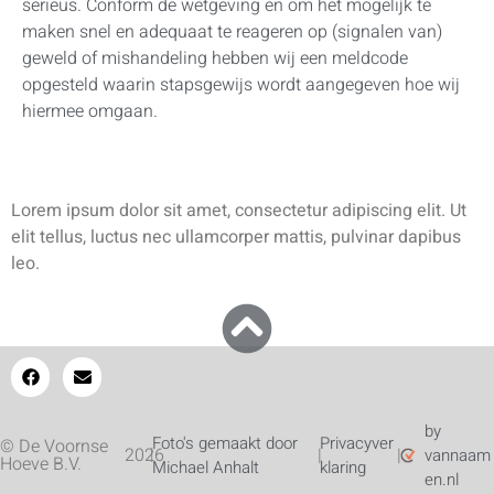
serieus. Conform de wetgeving en om het mogelijk te
maken snel en adequaat te reageren op (signalen van)
geweld of mishandeling hebben wij een meldcode
opgesteld waarin stapsgewijs wordt aangegeven hoe wij
hiermee omgaan.
Lorem ipsum dolor sit amet, consectetur adipiscing elit. Ut
elit tellus, luctus nec ullamcorper mattis, pulvinar dapibus
leo.
by
Foto's gemaakt door
Privacyver
© De Voornse
2026
|
|
|
vannaam
Hoeve B.V.
Michael Anhalt
klaring
en.nl