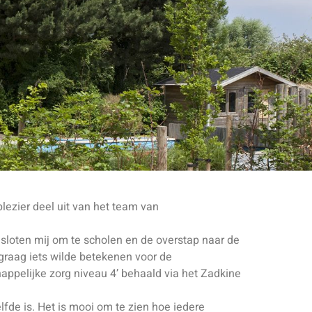
lezier deel uit van het team van
esloten mij om te scholen en de overstap naar de
graag iets wilde betekenen voor de
appelijke zorg niveau 4’ behaald via het Zadkine
fde is. Het is mooi om te zien hoe iedere