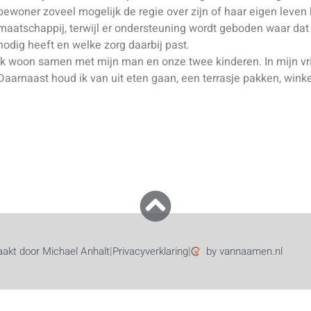
bewoner zoveel mogelijk de regie over zijn of haar eigen leven
maatschappij, terwijl er ondersteuning wordt geboden waar dat
nodig heeft en welke zorg daarbij past.
Ik woon samen met mijn man en onze twee kinderen. In mijn vrije
Daarnaast houd ik van uit eten gaan, een terrasje pakken, wi
|
|
akt door Michael Anhalt
Privacyverklaring
by vannaamen.nl