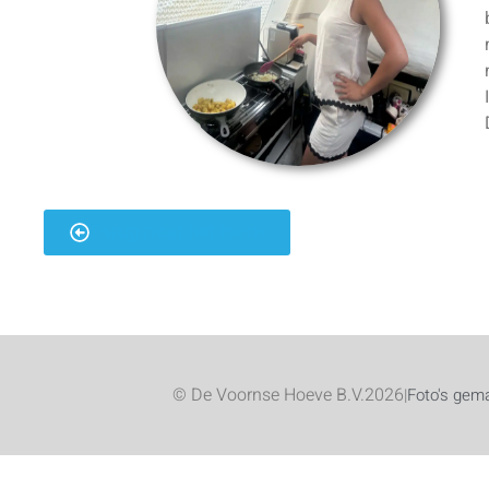
Terug naar het team
© De Voornse Hoeve B.V.
2026
|
Foto's gema