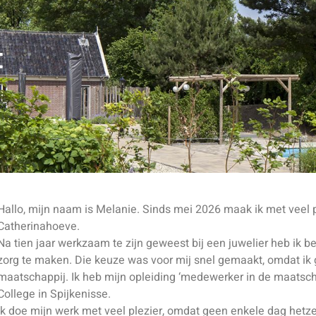
Hallo, mijn naam is Melanie. Sinds mei 2026 maak ik met veel p
Catherinahoeve.
Na tien jaar werkzaam te zijn geweest bij een juwelier heb ik b
zorg te maken. Die keuze was voor mij snel gemaakt, omdat ik 
maatschappij. Ik heb mijn opleiding ‘medewerker in de maatsch
College in Spijkenisse.
Ik doe mijn werk met veel plezier, omdat geen enkele dag hetzel