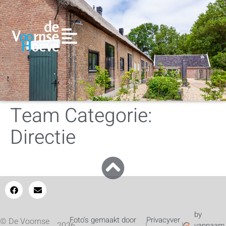
Team Categorie:
Directie
by
Foto's gemaakt door
Privacyver
© De Voornse
2026
|
|
|
vannaam