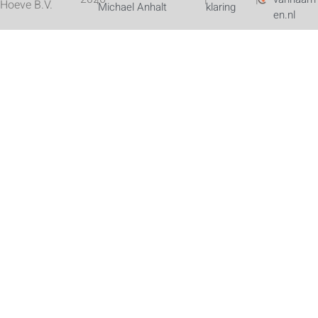
Hoeve B.V.
Michael Anhalt
klaring
en.nl